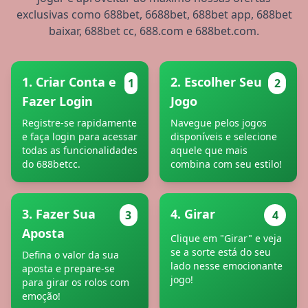
exclusivas como 688bet, 6688bet, 688bet app, 688bet
baixar, 688bet cc, 688.com e 688bet.com.
1. Criar Conta e
2. Escolher Seu
1
2
Fazer Login
Jogo
Registre-se rapidamente
Navegue pelos jogos
e faça login para acessar
disponíveis e selecione
todas as funcionalidades
aquele que mais
do 688betcc.
combina com seu estilo!
3. Fazer Sua
4. Girar
3
4
Aposta
Clique em "Girar" e veja
se a sorte está do seu
Defina o valor da sua
lado nesse emocionante
aposta e prepare-se
jogo!
para girar os rolos com
emoção!