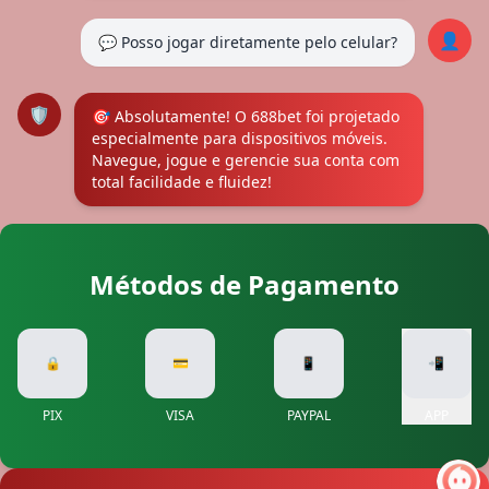
👤
💬 Posso jogar diretamente pelo celular?
🛡️
🎯 Absolutamente! O 688bet foi projetado
especialmente para dispositivos móveis.
Navegue, jogue e gerencie sua conta com
total facilidade e fluidez!
Métodos de Pagamento
🔒
💳
📱
📲
PIX
VISA
PAYPAL
APP