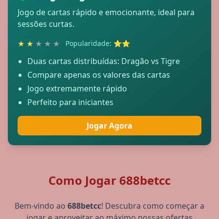
Jogo de cartas rápido e emocionante, ideal para
sessões curtas.
★
★
★
★
★
Popularidade: ⭐⭐
Duas cartas distribuídas: Dragão vs Tigre
Compare apenas os valores das cartas
Jogo extremamente rápido
Perfeito para iniciantes
Jogar Agora
Como Jogar 688betcc
Bem-vindo ao
688betcc
! Descubra como começar a
jogar e aproveitar ao máximo nossas ofertas