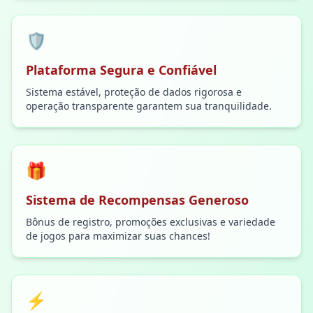
🛡️
Plataforma Segura e Confiável
Sistema estável, proteção de dados rigorosa e
operação transparente garantem sua tranquilidade.
🎁
Sistema de Recompensas Generoso
Bônus de registro, promoções exclusivas e variedade
de jogos para maximizar suas chances!
⚡