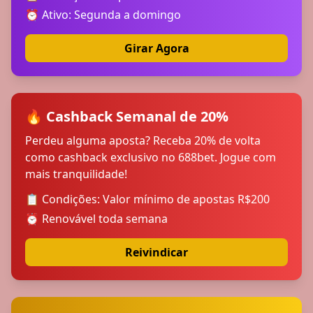
⏰ Ativo: Segunda a domingo
Girar Agora
🔥 Cashback Semanal de 20%
Perdeu alguma aposta? Receba 20% de volta
como cashback exclusivo no 688bet. Jogue com
mais tranquilidade!
📋 Condições: Valor mínimo de apostas R$200
⏰ Renovável toda semana
Reivindicar