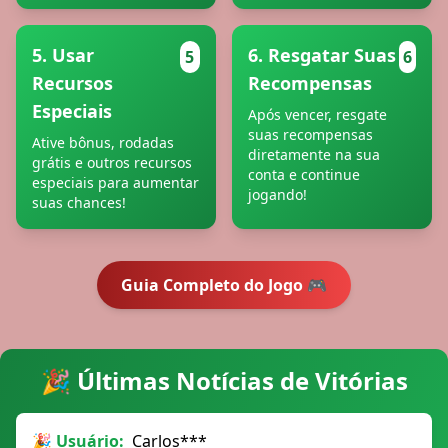
5. Usar
6. Resgatar Suas
5
6
Recursos
Recompensas
Especiais
Após vencer, resgate
suas recompensas
Ative bônus, rodadas
diretamente na sua
grátis e outros recursos
conta e continue
especiais para aumentar
jogando!
suas chances!
Guia Completo do Jogo 🎮
🎉 Últimas Notícias de Vitórias
🎉 Usuário:
Carlos***