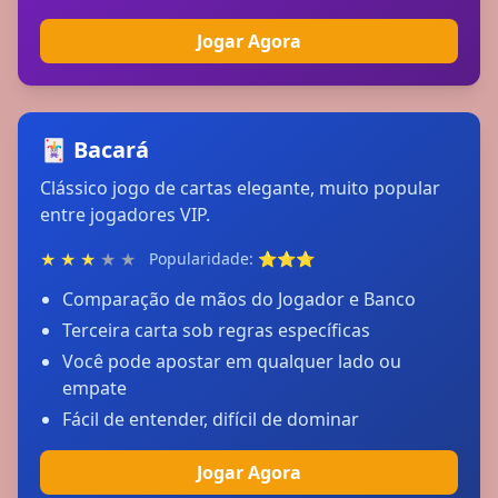
Jogar Agora
🃏 Bacará
Clássico jogo de cartas elegante, muito popular
entre jogadores VIP.
★
★
★
★
★
Popularidade: ⭐⭐⭐
Comparação de mãos do Jogador e Banco
Terceira carta sob regras específicas
Você pode apostar em qualquer lado ou
empate
Fácil de entender, difícil de dominar
Jogar Agora