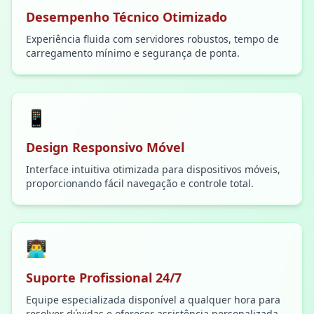
Desempenho Técnico Otimizado
Experiência fluida com servidores robustos, tempo de
carregamento mínimo e segurança de ponta.
📱
Design Responsivo Móvel
Interface intuitiva otimizada para dispositivos móveis,
proporcionando fácil navegação e controle total.
👨‍💻
Suporte Profissional 24/7
Equipe especializada disponível a qualquer hora para
resolver dúvidas e oferecer assistência personalizada.