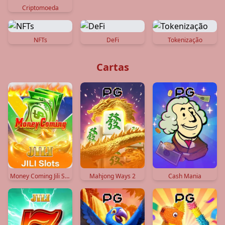
Criptomoeda
NFTs
DeFi
Tokenização
Cartas
Money Coming Jili Slots
Mahjong Ways 2
Cash Mania