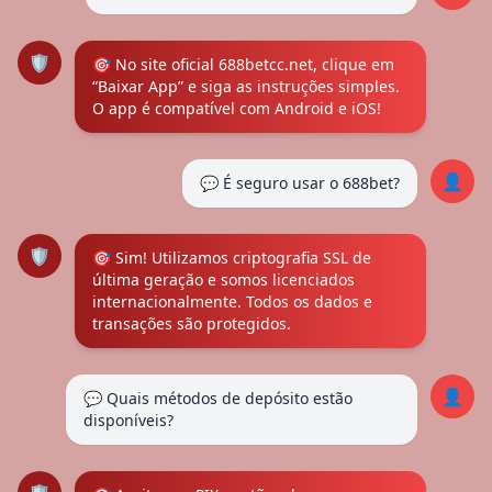
🛡️
🎯 No site oficial 688betcc.net, clique em
“Baixar App” e siga as instruções simples.
O app é compatível com Android e iOS!
👤
💬 É seguro usar o 688bet?
🛡️
🎯 Sim! Utilizamos criptografia SSL de
última geração e somos licenciados
internacionalmente. Todos os dados e
transações são protegidos.
👤
💬 Quais métodos de depósito estão
disponíveis?